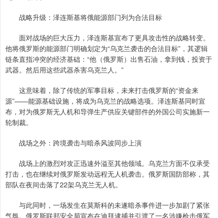
战略升级：泽连斯基将俄能源部门列为合法目标
面对战场的巨大压力，泽连斯基宣布了更具攻击性的战略转变。
他将俄罗斯的能源部门明确划定为“乌克兰袭击的合法目标”，其逻辑
链条直指冲突的经济基础：“他（俄罗斯）出售石油，拿到钱，投资于
武器。然后用这些武器杀害乌克兰人。”
这意味着，除了传统的军事目标，未来打击俄罗斯的“资金来
源”——能源基础设施，将成为乌克兰的战略选项。泽连斯基同时宣
布，对为俄罗斯无人机和导弹生产供应关键部件的外国公司实施新一
轮制裁。
战场之外：跨境袭击与暗杀风波同步上演
战场上的激烈对攻正迅速外溢至其他领域。乌克兰方面不仅承受
打击，也在继续对俄罗斯发动远程无人机袭击。俄罗斯国防部称，其
部队在夜间击落了22架乌克兰无人机。
与此同时，一场发生在莫斯科的未遂暗杀事件进一步加剧了紧张
气氛。俄罗斯联邦安全局宣布在迪拜逮捕并引渡了一名涉嫌枪击俄军