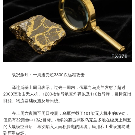
战况激烈：一周遭受超3300次远程攻击
泽连斯基上周日表示，过去一周内，俄军向乌克兰发射了超过
2000架攻击无人机、1200枚制导航空炸弹以及116枚导弹，目标直指
能源、物流基础设施及居民楼。
在上周六夜间至周日凌晨，乌军拦截了101架无人机中的69架，
但仍有32架命中13处目标。持续的袭击导致乌克兰多地在经历上周五
的大规模空袭后，再次陷入大面积停电的困境，民用和工业设施均遭
到严重破坏。