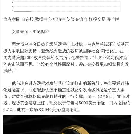
热点栏目 自选股 数据中心 行情中心 资金流向 模拟交易 客户端
文章来源：汇通财经
面对俄乌冲突日益升级的远程打击对抗，乌克兰总统泽连斯基正
极力争取国际支持，避免战火造成的破坏被国际社会“习惯化”。在一
周内遭受超3300枚各类弹药袭击后，他警告道：“世界不能对俄罗斯
的袭击视而不见。当没有全球性回应时，袭击会变得更加频繁且愈发
残酷。”
俄乌冲突进入远程对攻与基础设施打击的新阶段，将主要通过强
化避险需求、制造能源供应不确定性以及引发地缘风险溢价三大渠
道，对黄金价格构成显著且持续的上行支撑。周一（2月9日）亚市时
段，现货黄金震荡上涨，现交投于每盎司5000美元附近，日内涨幅约
0.7%，此前一度触及5046美元/盎司附近。