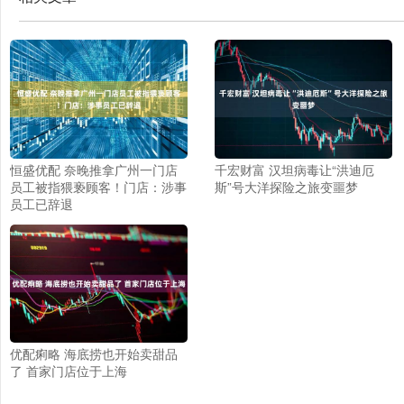
恒盛优配 奈晚推拿广州一门店
千宏财富 汉坦病毒让“洪迪厄
员工被指猥亵顾客！门店：涉事
斯”号大洋探险之旅变噩梦
员工已辞退
优配痢略 海底捞也开始卖甜品
了 首家门店位于上海