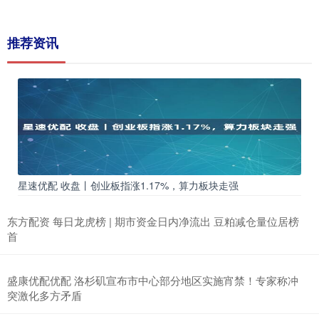
推荐资讯
星速优配 收盘丨创业板指涨1.17%，算力板块走强
东方配资 每日龙虎榜 | 期市资金日内净流出 豆粕减仓量位居榜
首
盛康优配优配 洛杉矶宣布市中心部分地区实施宵禁！专家称冲
突激化多方矛盾