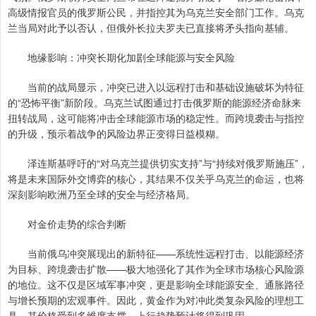
高级情报官员的俄罗斯公民，并指控其为乌克兰安全部门工作。乌克
兰当局对此予以否认，但俄外长拉夫罗夫已直接将矛头指向基辅。
地缘影响：冲突长期化加剧全球能源与安全风险
当前的战局显示，冲突已进入以远程打击和基础设施破坏为特征
的“恐怖平衡”新阶段。乌克兰试图通过打击俄罗斯的能源经济命脉来
扭转战局，这可能将冲击全球能源市场的稳定性。而跨境袭击与指控
的升级，预示着战争的风险边界正变得日益模糊。
泽连斯基呼吁的“对乌克兰提供切实支持”与“持续对俄罗斯施压”，
将是未来国际外交博弈的核心，其结果不仅关乎乌克兰的命运，也将
深刻影响欧洲乃至全球的安全与经济格局。
对金价走势的综合判断
当前俄乌冲突展现出的新特征——系统性远程打击、以能源经济
为目标、跨境袭击扩散——极大地强化了其作为全球市场核心风险源
的地位。这不仅是区域军事冲突，更是影响全球能源安全、通胀路径
与增长预期的宏观事件。因此，黄金作为对冲此类复杂风险的理想工
具，其价格受到多维度支撑，上行趋势预计将得到巩固。