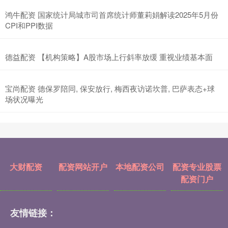
鸿牛配资 国家统计局城市司首席统计师董莉娟解读2025年5月份
CPI和PPI数据
德益配资 【机构策略】A股市场上行斜率放缓 重视业绩基本面
宝尚配资 德保罗陪同, 保安放行, 梅西夜访诺坎普, 巴萨表态+球
场状况曝光
大财配资
配资网站开户
本地配资公司
配资专业股票
配资门户
友情链接：