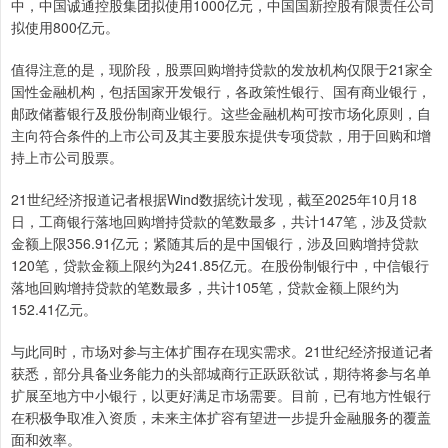
中，中国诚通控股集团拟使用1000亿元，中国国新控股有限责任公司
拟使用800亿元。
值得注意的是，现阶段，股票回购增持贷款的发放机构仅限于21家全
国性金融机构，包括国家开发银行，各政策性银行、国有商业银行，
邮政储蓄银行及股份制商业银行。这些金融机构可按市场化原则，自
主向符合条件的上市公司及其主要股东提供专项贷款，用于回购和增
持上市公司股票。
21世纪经济报道记者根据Wind数据统计发现，截至2025年10月18
日，工商银行落地回购增持贷款的笔数最多，共计147笔，涉及贷款
金额上限356.91亿元；紧随其后的是中国银行，涉及回购增持贷款
120笔，贷款金额上限约为241.85亿元。在股份制银行中，中信银行
落地回购增持贷款的笔数最多，共计105笔，贷款金额上限约为
152.41亿元。
与此同时，市场对参与主体扩围存在现实需求。21世纪经济报道记者
获悉，部分具备业务能力的头部城商行正跃跃欲试，期待将参与名单
扩展至地方中小银行，以更好满足市场需要。目前，已有地方性银行
在积极争取准入资质，未来主体扩容有望进一步提升金融服务的覆盖
面和效率。