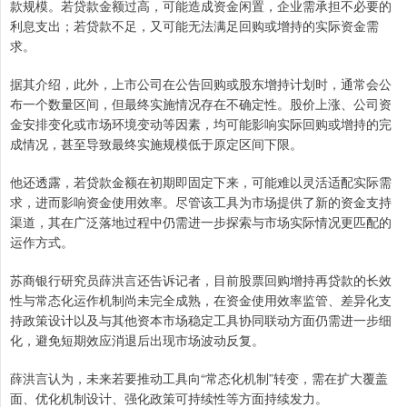
款规模。若贷款金额过高，可能造成资金闲置，企业需承担不必要的
利息支出；若贷款不足，又可能无法满足回购或增持的实际资金需
求。
据其介绍，此外，上市公司在公告回购或股东增持计划时，通常会公
布一个数量区间，但最终实施情况存在不确定性。股价上涨、公司资
金安排变化或市场环境变动等因素，均可能影响实际回购或增持的完
成情况，甚至导致最终实施规模低于原定区间下限。
他还透露，若贷款金额在初期即固定下来，可能难以灵活适配实际需
求，进而影响资金使用效率。尽管该工具为市场提供了新的资金支持
渠道，其在广泛落地过程中仍需进一步探索与市场实际情况更匹配的
运作方式。
苏商银行研究员薛洪言还告诉记者，目前股票回购增持再贷款的长效
性与常态化运作机制尚未完全成熟，在资金使用效率监管、差异化支
持政策设计以及与其他资本市场稳定工具协同联动方面仍需进一步细
化，避免短期效应消退后出现市场波动反复。
薛洪言认为，未来若要推动工具向“常态化机制”转变，需在扩大覆盖
面、优化机制设计、强化政策可持续性等方面持续发力。