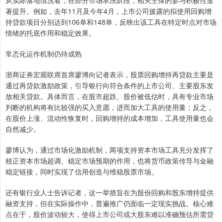
从实际落地情况看，在部分市场承压阶段，相关主体的参与积极性显
著提升。例如，去年11月及今年4月，上市公司披露的拟使用回购增
持贷款项目分别达到106单和148单，反映出该工具在特定时点对市场
情绪的托底作用和稳定效果。
常态化运作机制仍待成熟
浙商证券宏观联席首席廖博向记者表示，股票回购增持再贷款主要是
通过再贷款激励政策，引导银行向符合条件的上市公司、主要股东发
放相关贷款。具体而言，在股市超跌、股价被低估时，具有专业市场
判断的机构将有比较强的买入意愿，进而加大工具的使用量；反之，
在股价上涨、流动性恢复时，回购增持的成本增加，工具使用量也会
自然减少。
廖博认为，通过市场化激励机制，两项支持资本市场工具充分发挥了
校正资本市场超调、稳定市场预期的作用，也将货币政策传导与金融
稳定链接，同时实现了信用创造与维稳股票市场。
还有银行业人士告诉记者，这一举措旨在为股份回购和股东增持提供
融资支持，但在实际操作中，普遍推广仍面临一定现实挑战。核心难
点在于，股价波动较大，使得上市公司或大股东难以准确预估所需贷