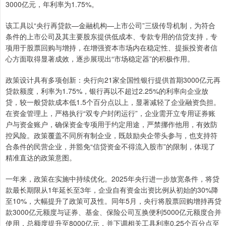
3000亿元，年利率为1.75%。
该工具以“央行再贷款—金融机构—上市公司”三级传导机制，为符合
条件的上市公司及其主要股东提供低成本、专款专用的信贷支持，专
项用于股票回购与增持，在增强资本市场内在稳定性、提振投资者信
心方面取得显著成效，逐步展现出“市场稳定器”的积极作用。
政策设计具有多项创新：央行向21家全国性银行提供首期3000亿元再
贷款额度，利率为1.75%，银行再以不超过2.25%的利率向企业放
贷，较一般贷款成本低1.5个百分点以上，显著减轻了企业融资负担。
在资金管理上，严格执行“双专户封闭运行”，企业需开立专用证券账
户与资金账户，确保资金专项用于约定用途，严禁挪作他用，有效防
控风险。政策覆盖不同所有制企业，既鼓励央企带头参与，也支持符
合条件的民营企业，并豁免“信贷资金不得流入股市”的限制，体现了
精准直达的政策意图。
一年来，政策在实施中持续优化。2025年央行进一步放宽条件，将贷
款最长期限从1年延长至3年，企业自有资金出资比例从初始的30%降
至10%，大幅提升了政策可及性。同年5月，央行将股票回购增持再贷
款3000亿元额度与证券、基金、保险公司互换便利5000亿元额度合并
使用，总额度提升至8000亿元，并下调相关工具利率0.25个百分点至