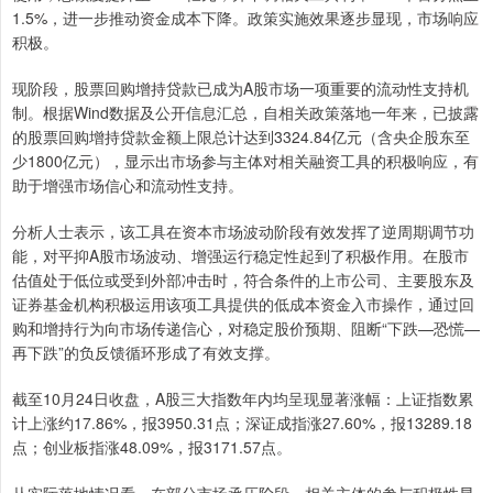
1.5%，进一步推动资金成本下降。政策实施效果逐步显现，市场响应
积极。
现阶段，股票回购增持贷款已成为A股市场一项重要的流动性支持机
制。根据Wind数据及公开信息汇总，自相关政策落地一年来，已披露
的股票回购增持贷款金额上限总计达到3324.84亿元（含央企股东至
少1800亿元），显示出市场参与主体对相关融资工具的积极响应，有
助于增强市场信心和流动性支持。
分析人士表示，该工具在资本市场波动阶段有效发挥了逆周期调节功
能，对平抑A股市场波动、增强运行稳定性起到了积极作用。在股市
估值处于低位或受到外部冲击时，符合条件的上市公司、主要股东及
证券基金机构积极运用该项工具提供的低成本资金入市操作，通过回
购和增持行为向市场传递信心，对稳定股价预期、阻断“下跌—恐慌—
再下跌”的负反馈循环形成了有效支撑。
截至10月24日收盘，A股三大指数年内均呈现显著涨幅：‌上证指数‌累
计上涨约17.86%，报3950.31点‌；‌深证成指‌涨27.60%，报13289.18
点；创业板指涨48.09%，报3171.57点。