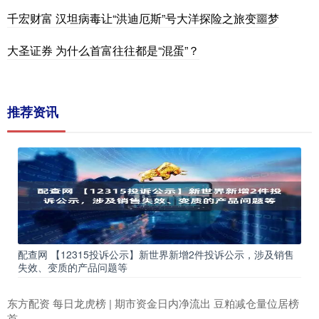
千宏财富 汉坦病毒让“洪迪厄斯”号大洋探险之旅变噩梦
大圣证券 为什么首富往往都是“混蛋”？
推荐资讯
配查网 【12315投诉公示】新世界新增2件投诉公示，涉及销售
失效、变质的产品问题等
东方配资 每日龙虎榜 | 期市资金日内净流出 豆粕减仓量位居榜
首