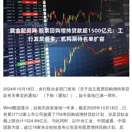
2024年10月18日，央行联合多部门发布《关于设立股票回购增持再贷
款有关事宜的通知》 （下称《通知》），如今落地已满一周年。
Wind数据显示，自相关政策落地一年来，截至2025年10月18日，已
有累计712家上市公司披露了754单回购或增持贷款计划，涉及贷款金
额上限合计1524.84亿元。与此同时，以中央汇金、中国诚通、中国
国新为首，超过18家央企纷纷发布公告宣布股票增持回购计划。其