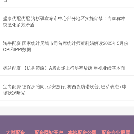
盛康优配优配 洛杉矶宣布市中心部分地区实施宵禁！专家称冲
突激化多方矛盾
鸿牛配资 国家统计局城市司首席统计师董莉娟解读2025年5月份
CPI和PPI数据
德益配资 【机构策略】A股市场上行斜率放缓 重视业绩基本面
宝尚配资 德保罗陪同, 保安放行, 梅西夜访诺坎普, 巴萨表态+球
场状况曝光
大财配资
配资网站开户
本地配资公司
配资专业股票