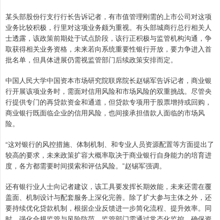
某头部股份行支行行长告诉记者，有市值管理刚需的上市公司对这项
业务比较积极，行里对这项业务颇为重视。有头部城商行总行相关人
士透露，该政策前期处于试点阶段，该行正积极与监管机构沟通，争
取获得相关业务资格，未来若向系统重要性银行开放，要力争进入首
批名单，但具体进展仍需视监管部门后续政策安排而定。
中国人民大学中国资本市场研究院联席院长赵锡军告诉记者，商业银
行开展该项业务时，需面对信用风险和市场风险的双重挑战。尽管央
行提供专门的再贷款资金和通道，但贷款专项用于股票增持或回购，
商业银行既面临企业的信用风险，也间接承担借款人面临的市场风
险。
“这对银行的风控措施、体制机制、和专业人员资源配置等方面提出了
较高的要求，未来政策扩容大概率取决于商业银行自身能力的培育进
度，各方都需要时间摸索和评估风险。”赵锡军强调。
还有银行业人士向记者建议，该工具要发挥长期效能，未来还需在覆
盖面、机制设计与配套服务上深化完善。除了扩大参与主体之外，还
要持续优化贷款机制，根据企业反馈进一步简化流程、提升效率。同
时，强化合规监管与风险防范，监管部门需通过常态化监控，确保资