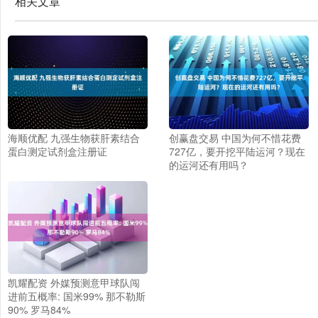
相关文章
海顺优配 九强生物获肝素结合
创赢盘交易 中国为何不惜花费
蛋白测定试剂盒注册证
727亿，要开挖平陆运河？现在
的运河还有用吗？
凯耀配资 外媒预测意甲球队闯
进前五概率: 国米99% 那不勒斯
90% 罗马84%