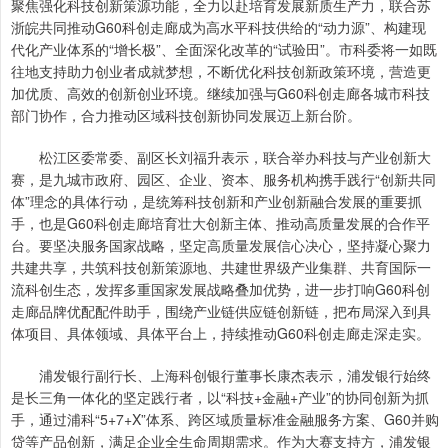
聚焦强化科技创新策源功能，全力以赴培育发展新质生产力，联合苏
浙皖共同推动G60科创走廊成为高水平科技供给的“动力源”、构建现
代化产业体系的“增长极”、全面深化改革的“试验田”。市科委将一如既
往地支持助力创业者成就梦想，不断优化科技创新政策环境，营造更
加优质、高效的创新创业环境。继续加强与G60科创走廊各城市科技
部门协作，合力推动区域科技创新协同发展迈上新台阶。
松江区委常委、副区长刘福升表示，联合举办科技与产业创新大
赛，是九城市政府、园区、企业、资本、服务机构携手践行“创新共同
体”理念的具体行动，是统筹科技创新和产业创新融合发展的重要抓
手，也是G60科创走廊培育壮大创新主体、推动高质量发展的合作平
台。要坚决服务国家战略，坚定高质量发展信心决心，坚持凝心聚力
共建共享，共筑科技创新策源地、共建世界级产业集群、共育国际一
流科创生态，发挥多重国家发展战略叠加优势，进一步打响G60科创
走廊品牌优配配件助手，围绕产业链供应链创新链，把布局深入到具
体项目、具体领域、具体平台上，持续推动G60科创走廊走深走实。
浦发银行副行长、上海科创银行董事长康杰表示，浦发银行始终
是长三角一体化的坚定践行者，以“科技+金融+产业”的协同创新为抓
手，通过浦科“5+7+X”体系、跨区域质量标准金融服务方案、G60并购
贷等产品创新，满足企业全生命周期需求。作为大赛支持方，浦发银