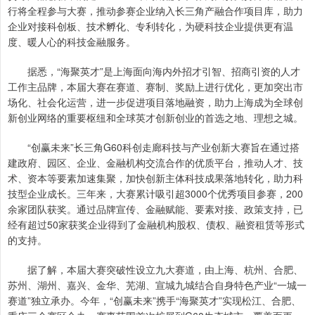
行将全程参与大赛，推动参赛企业纳入长三角产融合作项目库，助力
企业对接科创板、技术孵化、专利转化，为硬科技企业提供更有温
度、暖人心的科技金融服务。
据悉，“海聚英才”是上海面向海内外招才引智、招商引资的人才
工作主品牌，本届大赛在赛道、赛制、奖励上进行优化，更加突出市
场化、社会化运营，进一步促进项目落地融资，助力上海成为全球创
新创业网络的重要枢纽和全球英才创新创业的首选之地、理想之城。
“创赢未来”长三角G60科创走廊科技与产业创新大赛旨在通过搭
建政府、园区、企业、金融机构交流合作的优质平台，推动人才、技
术、资本等要素加速集聚，加快创新主体科技成果落地转化，助力科
技型企业成长。三年来，大赛累计吸引超3000个优秀项目参赛，200
余家团队获奖。通过品牌宣传、金融赋能、要素对接、政策支持，已
经有超过50家获奖企业得到了金融机构股权、债权、融资租赁等形式
的支持。
据了解，本届大赛突破性设立九大赛道，由上海、杭州、合肥、
苏州、湖州、嘉兴、金华、芜湖、宣城九城结合自身特色产业“一城一
赛道”独立承办。今年，“创赢未来”携手“海聚英才”实现松江、合肥、