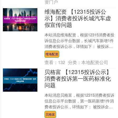
资门户
维海配资 【12315投诉公
示】消费者投诉长城汽车虚
假宣传问题
本站消息维海配资，根据12315消费者投
诉信息公示平台数据，长城汽车新增1件
消费者投诉公示，详情如下： 被投诉企
业：长城汽车股份有限公司徐水魏牌分
维海配资
公司投诉基本信....
查看：
132
分类：
本地配资公司
贝格富 【12315投诉公示】
消费者投诉第一医药标准化
问题
本站消息贝格富，根据12315消费者投诉
信息公示平台数据，第一医药新增1件消
费者投诉公示，详情如下： 被投诉企
业：上海第一医药曹路大药房有限公司
贝格富