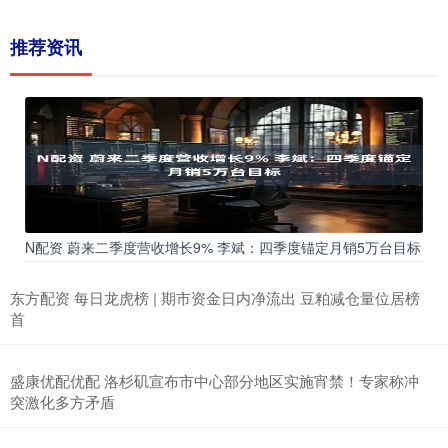
推荐资讯
N配资 蔚来二季度营收增长9% 李斌：四季度锚定月销5万台目标
东方配资 每日龙虎榜 | 期市资金日内净流出 豆粕减仓量位居榜
首
盛康优配优配 洛杉矶宣布市中心部分地区实施宵禁！专家称冲
突激化多方矛盾