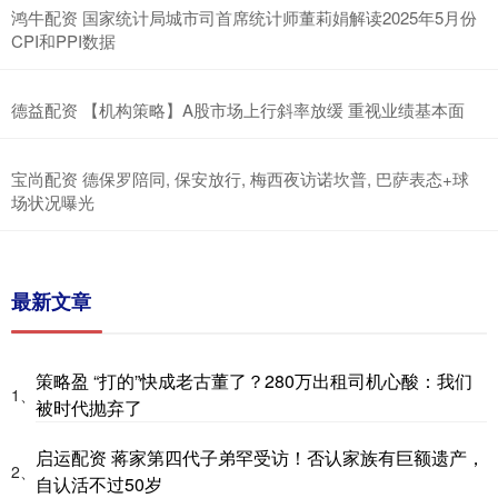
鸿牛配资 国家统计局城市司首席统计师董莉娟解读2025年5月份
CPI和PPI数据
德益配资 【机构策略】A股市场上行斜率放缓 重视业绩基本面
宝尚配资 德保罗陪同, 保安放行, 梅西夜访诺坎普, 巴萨表态+球
场状况曝光
最新文章
策略盈 “打的”快成老古董了？280万出租司机心酸：我们
1、
被时代抛弃了
启运配资 蒋家第四代子弟罕受访！否认家族有巨额遗产，
2、
自认活不过50岁