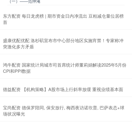
（一）——范仲淹
东方配资 每日龙虎榜 | 期市资金日内净流出 豆粕减仓量位居榜
首
盛康优配优配 洛杉矶宣布市中心部分地区实施宵禁！专家称冲
突激化多方矛盾
鸿牛配资 国家统计局城市司首席统计师董莉娟解读2025年5月份
CPI和PPI数据
德益配资 【机构策略】A股市场上行斜率放缓 重视业绩基本面
宝尚配资 德保罗陪同, 保安放行, 梅西夜访诺坎普, 巴萨表态+球
场状况曝光