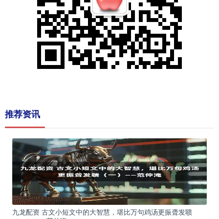
推荐资讯
九龙配资 古文小短文中的大智慧，堪比万句鸡汤更振聋发聩