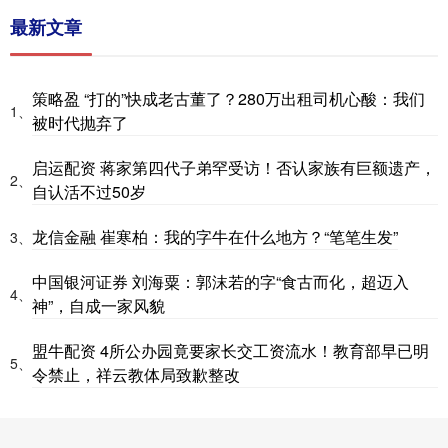
最新文章
策略盈 “打的”快成老古董了？280万出租司机心酸：我们
1、
被时代抛弃了
启运配资 蒋家第四代子弟罕受访！否认家族有巨额遗产，
2、
自认活不过50岁
龙信金融 崔寒柏：我的字牛在什么地方？“笔笔生发”
3、
中国银河证券 刘海粟：郭沫若的字“食古而化，超迈入
4、
神”，自成一家风貌
盟牛配资 4所公办园竟要家长交工资流水！教育部早已明
5、
令禁止，祥云教体局致歉整改