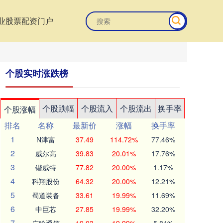
业股票配资门户
个股实时涨跌榜
个股跌幅
个股流入
个股流出
换手率
个股涨幅
排名
名称
最新价
涨幅
换手率
1
N津富
37.49
114.72%
77.46%
2
威尔高
39.83
20.01%
17.76%
3
锴威特
77.82
20.00%
1.17%
4
科翔股份
64.32
20.00%
12.21%
5
蜀道装备
33.61
19.99%
11.69%
6
中巨芯
27.85
19.99%
32.20%
7