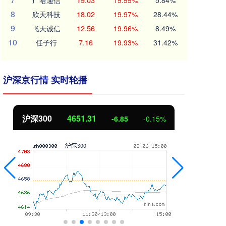
广哈通信
19.03
19.99%
5.84%
8
欣天科技
18.02
19.97%
28.44%
9
飞天诚信
12.56
19.96%
8.49%
10
任子行
7.16
19.93%
31.42%
沪深京行情 实时轮播
沪深300
4651.31
北
-6.85
-0.15%