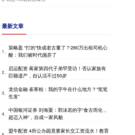
最新文章
策略盈 “打的”快成老古董了？280万出租司机心
1、
酸：我们被时代抛弃了
启运配资 蒋家第四代子弟罕受访！否认家族有
2、
巨额遗产，自认活不过50岁
龙信金融 崔寒柏：我的字牛在什么地方？“笔笔
3、
生发”
中国银河证券 刘海粟：郭沫若的字“食古而化，
4、
超迈入神”，自成一家风貌
盟牛配资 4所公办园竟要家长交工资流水！教育
5、