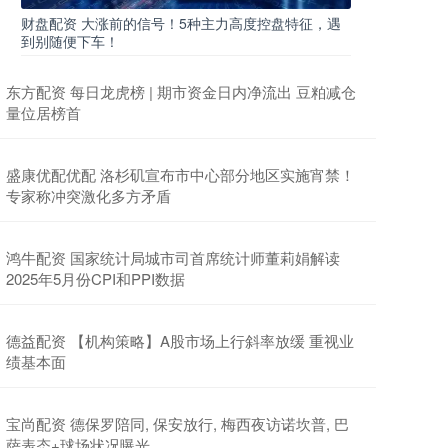
财盘配资 大涨前的信号！5种主力高度控盘特征，遇
到别随便下车！
东方配资 每日龙虎榜 | 期市资金日内净流出 豆粕减仓
量位居榜首
盛康优配优配 洛杉矶宣布市中心部分地区实施宵禁！
专家称冲突激化多方矛盾
鸿牛配资 国家统计局城市司首席统计师董莉娟解读
2025年5月份CPI和PPI数据
德益配资 【机构策略】A股市场上行斜率放缓 重视业
绩基本面
宝尚配资 德保罗陪同, 保安放行, 梅西夜访诺坎普, 巴
萨表态+球场状况曝光