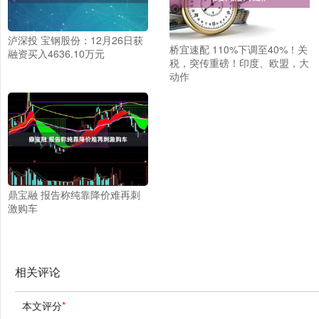
泸深投 宝钢股份：12月26日获
桥宜速配 110%下调至40%！关
融资买入4636.10万元
税，突传重磅！印度、欧盟，大
动作
鼎宝融 报告称纯靠降价难再刺
激购车
相关评论
本文评分
*