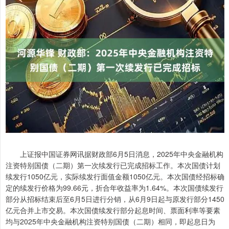
上证报中国证券网讯据财政部6月5日消息，2025年中央金融机构
注资特别国债（二期）第一次续发行已完成招标工作。本次国债计划
续发行1050亿元，实际续发行面值金额1050亿元。本次国债经招标确
定的续发行价格为99.66元，折合年收益率为1.64%。本次国债续发行
部分从招标结束后至6月5日进行分销，从6月9日起与原发行部分1450
亿元合并上市交易。本次国债续发行部分起息时间、票面利率等要素
均与2025年中央金融机构注资特别国债（二期）相同，即起息日为